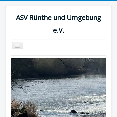
ASV Rünthe und Umgebung
e.V.
Toggle
Navigation
Home
Aktuelles
Termine
Casting
Jugend
Mitgliedschaft
Vorstand