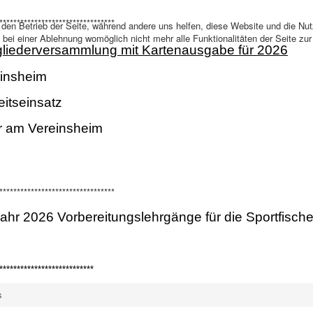
*********************************
r den Betrieb der Seite, während andere uns helfen, diese Website und die Nu
bei einer Ablehnung womöglich nicht mehr alle Funktionalitäten der Seite zu
gliederversammlung mit Kartenausgabe für 2026
insheim
itseinsatz
r am Vereinsheim
*********************************
hr 2026 Vorbereitungslehrgänge für die Sportfisch
***************************
s