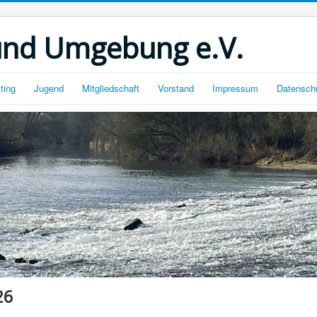
und Umgebung e.V.
ting
Jugend
Mitgliedschaft
Vorstand
Impressum
Datensch
26